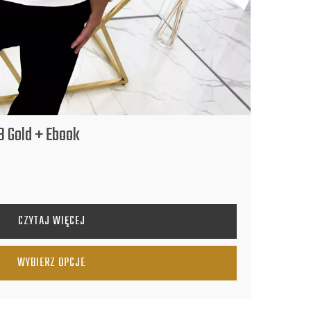
B Gold + Ebook
CZYTAJ WIĘCEJ
WYBIERZ OPCJE
ARIANTÓW. OPCJE MOŻNA WYBRAĆ NA STRONIE PRODUKTU