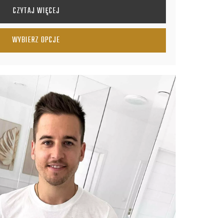
CZYTAJ WIĘCEJ
WYBIERZ OPCJE
ARIANTÓW. OPCJE MOŻNA WYBRAĆ NA STRONIE PRODUKTU