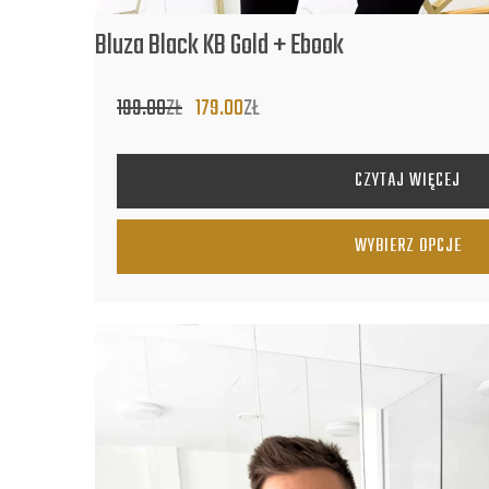
Bluza Black KB Gold + Ebook
199.00
ZŁ
179.00
ZŁ
PIERWOTNA
AKTUALNA
CENA
CENA
WYNOSIŁA:
WYNOSI:
CZYTAJ WIĘCEJ
199.00ZŁ.
179.00ZŁ.
WYBIERZ OPCJE
TEN PRODUKT MA WIELE WARIANTÓW. OPCJE MOŻN