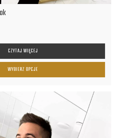
ook
CZYTAJ WIĘCEJ
WYBIERZ OPCJE
ARIANTÓW. OPCJE MOŻNA WYBRAĆ NA STRONIE PRODUKTU