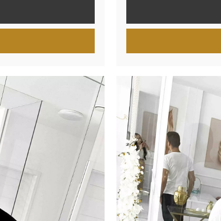
WYNOSIŁA:
WYNOSI:
149.00ZŁ.
129.00ZŁ.
A WYBRAĆ NA STRONIE PRODUKTU
TEN PRODUKT MA WIELE W