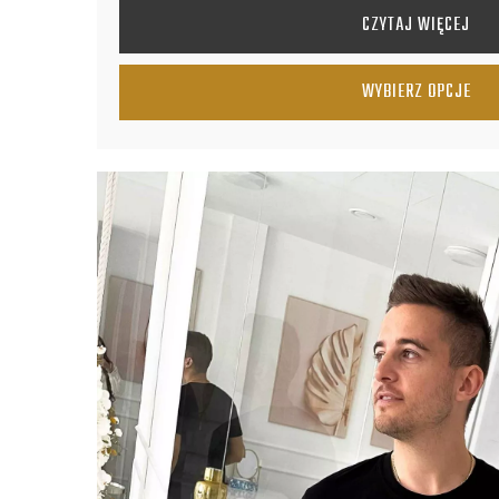
WYNOSIŁA:
WYNOSI:
CZYTAJ WIĘCEJ
149.00ZŁ.
129.00ZŁ.
WYBIERZ OPCJE
TEN PRODUKT MA WIELE WARIANTÓW. OPCJE MOŻN