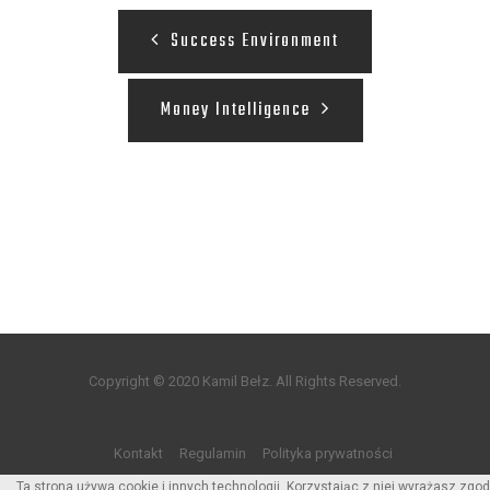
Success Environment
Money Intelligence
Copyright © 2020 Kamil Bełz. All Rights Reserved.
Kontakt
Regulamin
Polityka prywatności
Ta strona używa cookie i innych technologii. Korzystając z niej wyrażasz zgod