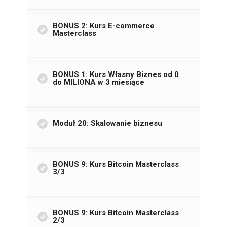
BONUS 2: Kurs E-commerce
Masterclass
BONUS 1: Kurs Własny Biznes od 0
do MILIONA w 3 miesiące
Moduł 20: Skalowanie biznesu
BONUS 9: Kurs Bitcoin Masterclass
3/3
BONUS 9: Kurs Bitcoin Masterclass
2/3