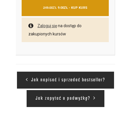
PIERWOTNA CENA WYNOSIŁA: 249.00ZŁ.
AKTUALNA CENA WYNOSI: 9.00ZŁ.
249.00
ZŁ
9.00
ZŁ
- KUP KURS
Zaloguj się
na dostęp do
zakupionych kursów
Jak napisać i sprzedać bestseller?
Jak zapytać o podwyżkę?