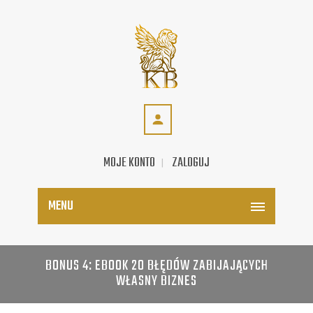
MOJE KONTO
ZALOGUJ
MENU
BONUS 4: EBOOK 20 BŁĘDÓW ZABIJAJĄCYCH
WŁASNY BIZNES