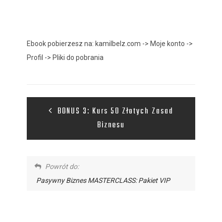
Ebook pobierzesz na: kamilbelz.com -> Moje konto ->
Profil -> Pliki do pobrania
BONUS 3: Kurs 50 Złotych Zasad
Biznesu
Powrót do:
Pasywny Biznes MASTERCLASS: Pakiet VIP