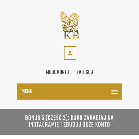
MOJE KONTO
ZALOGUJ
MENU
BONUS 5 (CZĘŚĆ 2): KURS ZARABIAJ NA
INSTAGRAMIE I ZBUDUJ DUŻE KONTO