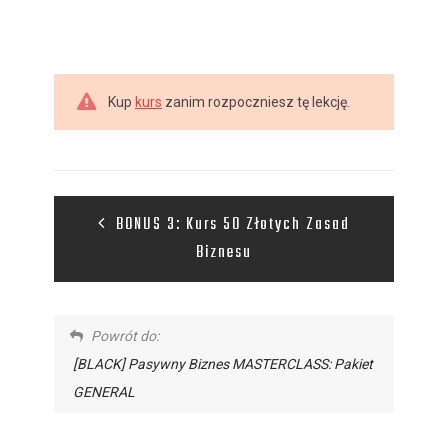
Kup
kurs
zanim rozpoczniesz tę lekcję.
BONUS 3: Kurs 50 Złotych Zasad
Biznesu
Powrót do:
[BLACK] Pasywny Biznes MASTERCLASS: Pakiet
GENERAL