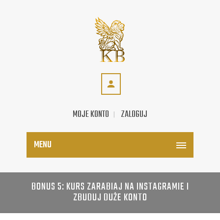
MOJE KONTO
ZALOGUJ
MENU
BONUS 5: KURS ZARABIAJ NA INSTAGRAMIE I
ZBUDUJ DUŻE KONTO