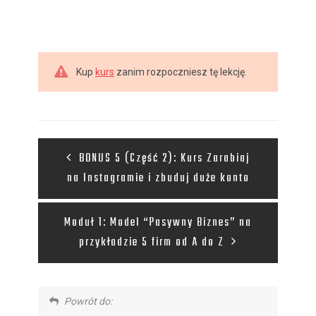
Kup
kurs
zanim rozpoczniesz tę lekcję.
BONUS 5 (Część 2): Kurs Zarabiaj
na Instagramie i zbuduj duże konto
Moduł 1: Model “Pasywny Biznes” na
przykładzie 5 firm od A do Z
Powrót do: