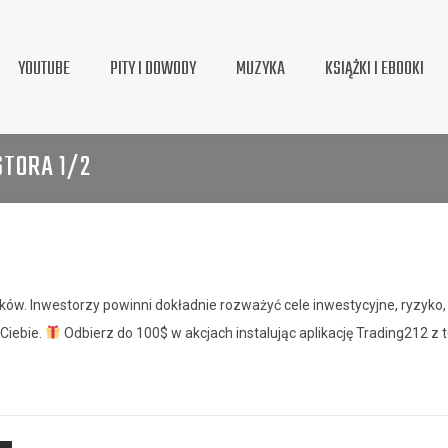
YOUTUBE
PITY I DOWODY
MUZYKA
KSIĄŻKI I EBOOKI
STORA 1/2
odków. Inwestorzy powinni dokładnie rozważyć cele inwestycyjne, ryzyko,
Ciebie.
Odbierz do 100$ w akcjach instalując aplikację Trading212 z