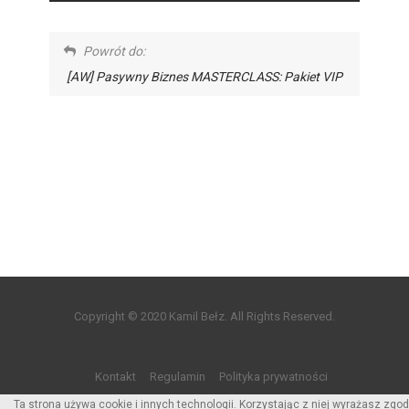
Powrót do:
[AW] Pasywny Biznes MASTERCLASS: Pakiet VIP
Copyright © 2020 Kamil Bełz. All Rights Reserved.
Kontakt
Regulamin
Polityka prywatności
Ta strona używa cookie i innych technologii. Korzystając z niej wyrażasz zgod
Ochrona danych osobowych