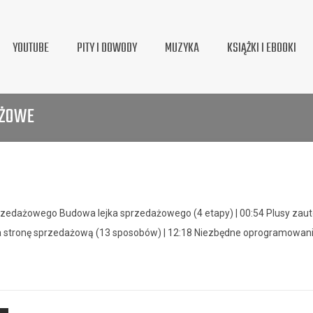
YOUTUBE
PITY I DOWODY
MUZYKA
KSIĄŻKI I EBOOKI
AŻOWE
sprzedażowego Budowa lejka sprzedażowego (4 etapy) | 00:54 Plusy zau
 na stronę sprzedażową (13 sposobów) | 12:18 Niezbędne oprogramowan