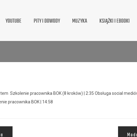
YOUTUBE
PITY I DOWODY
MUZYKA
KSIĄŻKI I EBOOKI
entem Szkolenie pracownika BOK (8 kroków) | 2:35 Obsługa social medió
enie pracownika BOK | 14:58
ta
Modu