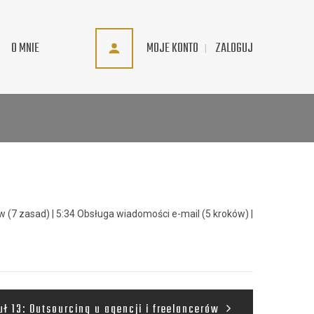
MOJE KONTO
ZALOGUJ
O MNIE
w (7 zasad) | 5:34 Obsługa wiadomości e-mail (5 kroków) |
ł 13: Outsourcing u agencji i freelancerów