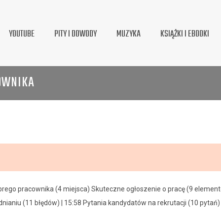
YOUTUBE
PITY I DOWODY
MUZYKA
KSIĄŻKI I EBOOKI
COWNIKA
brego pracownika (4 miejsca) Skuteczne ogłoszenie o pracę (9 elementów
nianiu (11 błędów) | 15:58 Pytania kandydatów na rekrutacji (10 pytań) 