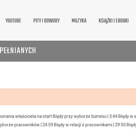
YOUTUBE
PITY I DOWODY
MUZYKA
KSIĄŻKI I EBOOKI
OPEŁNIANYCH
onania właściciela na start Błędy przy wyborze biznesu | 3:44 Błędy w st
yborze pracowników | 24:59 Błędy w relacji z pracownikami | 29:50 Błędy 