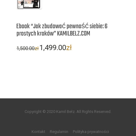
Ebook “Jak zbudować pewność siebie: 6
prostych kroków” KAMILBELZ.COM
Pierwotna
Aktualna
1,499.00
zł
1,500.00
zł
cena
cena
wynosiła:
wynosi:
1,500.00zł.
1,499.00zł.
Copyright © 2020 Kamil Bełz. All Rights Reserved.
Kontakt
Regulamin
Polityka prywatności