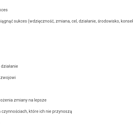
kces
iągnąć sukces (wdzięczność, zmiana, cel, działanie, środowisko, kons
 działanie
ozwojowi
rożenia zmiany na lepsze
 czynnościach, które ich nie przynoszą
u