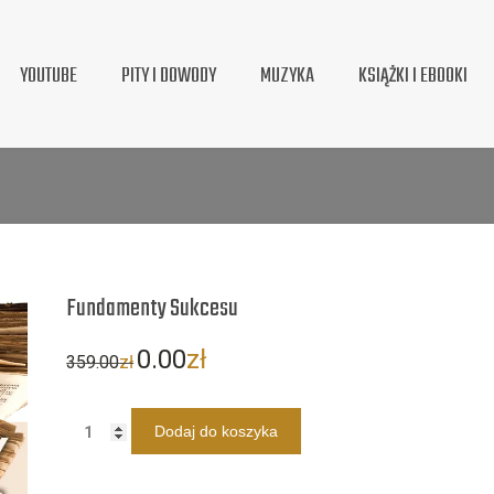
YOUTUBE
PITY I DOWODY
MUZYKA
KSIĄŻKI I EBOOKI
Fundamenty Sukcesu
Pierwotna
Aktualna
0.00
zł
359.00
zł
cena
cena
wynosiła:
wynosi:
Dodaj do koszyka
359.00zł.
0.00zł.