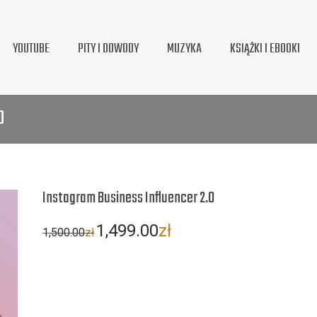
YOUTUBE
PITY I DOWODY
MUZYKA
KSIĄŻKI I EBOOKI
0
Instagram Business Influencer 2.0
Pierwotna
Aktualna
1,499.00
zł
1,500.00
zł
cena
cena
wynosiła:
wynosi:
1,500.00zł.
1,499.00zł.