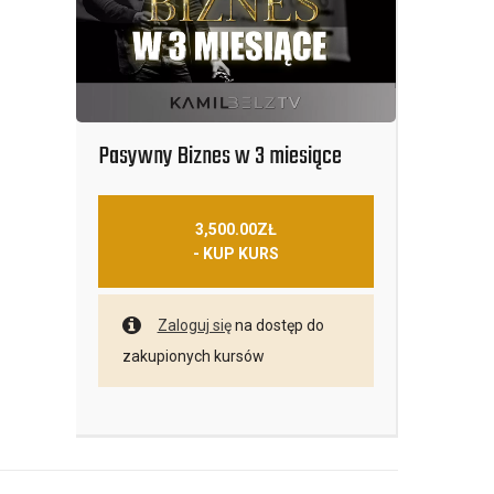
Pasywny Biznes w 3 miesiące
3,500.00
ZŁ
- KUP KURS
Zaloguj się
na dostęp do
zakupionych kursów